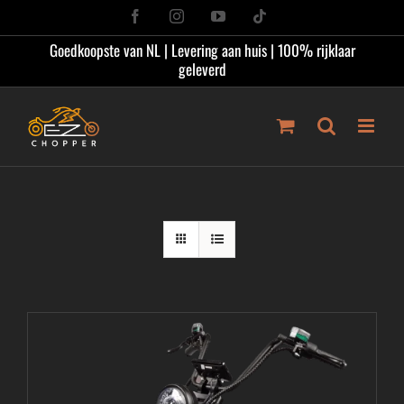
Ga
Facebook
Instagram
YouTube
Tiktok
naar
Goedkoopste van NL | Levering aan huis | 100% rijklaar
inhoud
geleverd