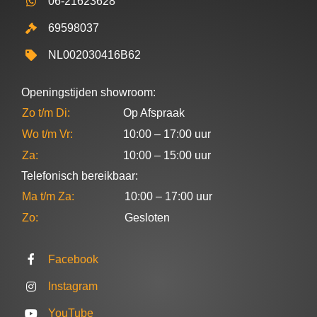
06-21623628
servi
er 
ce 
maar
69598037
uitste
beide
NL002030416B62
kend!
keren
super
Hoe
vrien
Openingstijden showroom:
wel 
delijk
Zo t/m Di:
Op Afspraak
we 
geho
Wo t/m Vr:
10:00 – 17:00 uur
geen 
pen. 
Za:
10:00 – 15:00 uur
proef
Ook 
rit 
bij 
Telefonisch bereikbaar:
hebb
het 
Ma t/m Za:
10:00 – 17:00 uur
en 
opha
Zo:
Gesloten
gema
en 
akt, 
van 
Facebook
gaf 
mijn 
Peter 
scoo
Instagram
ons 
er 
desk
voor 
YouTube