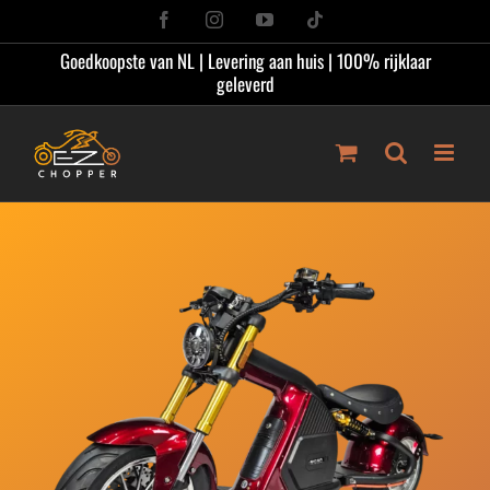
Ga
Facebook
Instagram
YouTube
Tiktok
naar
Goedkoopste van NL | Levering aan huis | 100% rijklaar
inhoud
geleverd