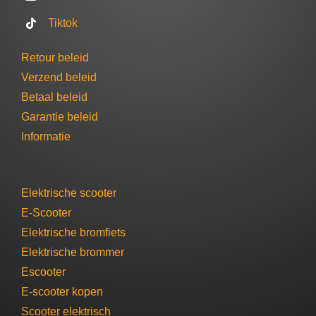
undig 
een 
Tiktok
en 
servi
eerlij
cebe
Retour beleid
k 
urt 
Verzend beleid
advie
geve
s 
n ze 
Betaal beleid
over 
duid
Garantie beleid​
de 
lijk 
Informatie
versc
aan 
hillen
wat 
de 
de 
Elektrische scooter
mode
kost
E-Scooter
llen. 
n zijn
Hij 
voor 
Elektrische bromfiets
nam 
het 
Elektrische brommer​
de 
halen
Escooter​
tijd 
en 
E-scooter​ kopen
om al 
bren
Scooter elektrisch​
onze 
en en