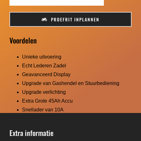
PROEFRIT INPLANNEN
Voordelen
Unieke uitvoering
Echt Lederen Zadel
Geavanceerd Display
Upgrade van Gashendel en Stuurbediening
Upgrade verlichting
Extra Grote 45Ah Accu
Snellader van 10A
Extra informatie