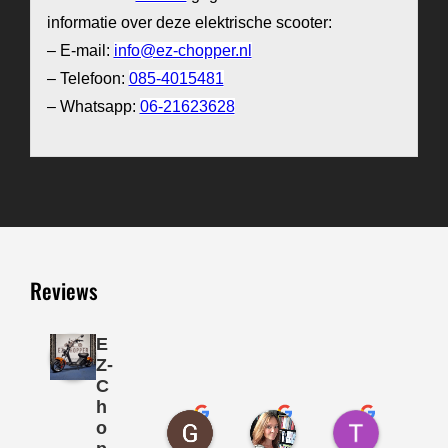
informatie over deze elektrische scooter:
– E-mail:
info@ez-chopper.nl
– Telefoon:
085-4015481
– Whatsapp:
06-21623628
Reviews
E
Z-
C
h
George Knobbe
Sandy Schell
Tom Amm
o
1 jaar geleden
2 jaar geleden
2 jaar gele