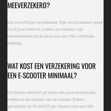
MEEVERZEKERD?
Dat verschilt per verzekeraar. Kijk vooraf daarom goed
na of jouw helm en andere accessoires zijn
meeverzekerd als je kiest voor een WA+ of Allrisk-
dekking.
WAT KOST EEN VERZEKERING VOOR
EEN E-SCOOTER MINIMAAL?
De premie verschilt op basis van jouw woonplaats,
leeftijd en de waarde van de scooter. Reken
gemiddeld op €5 tot €25 per maand voor een WA-