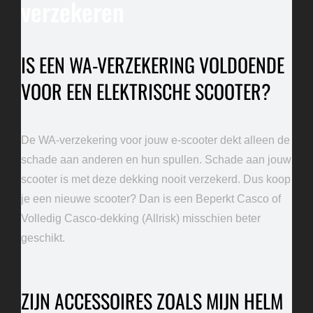
verzekeren
IS EEN WA-VERZEKERING VOLDOENDE
VOOR EEN ELEKTRISCHE SCOOTER?
De WA-verzekering voor jouw e-scooter dekt alleen de
schade aan anderen en hun spullen. Schade aan jouw
scooter is met deze dekking nooit verzekerd. Dus koop
je een nieuwe scooter? Dan is een Beperkt Casco of
Volledig Casco-dekking (Allrisk) misschien beter
geschikt.
ZIJN ACCESSOIRES ZOALS MIJN HELM