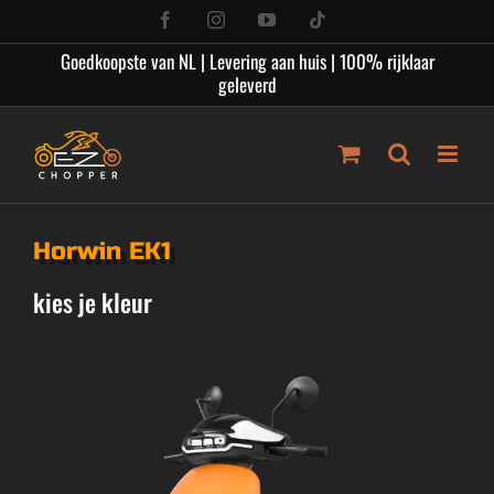
Ga
Facebook
Instagram
YouTube
Tiktok
naar
Goedkoopste van NL | Levering aan huis | 100% rijklaar
inhoud
geleverd
Horwin EK1
kies je kleur