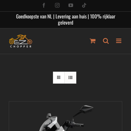
Ga
Facebook
Instagram
YouTube
Tiktok
naar
Goedkoopste van NL | Levering aan huis | 100% rijklaar
inhoud
geleverd