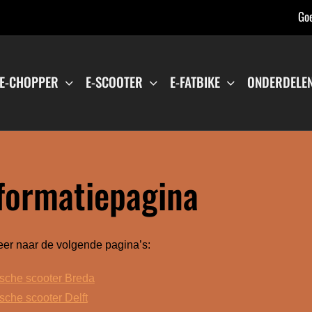
Goe
E-CHOPPER
E-SCOOTER
E-FATBIKE
ONDERDELE
formatiepagina
er naar de volgende pagina’s:
ische scooter Breda
ische scooter Delft