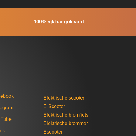
100% rijklaar geleverd
cebook
Elektrische scooter
E-Scooter
tagram
Elektrische bromfiets
uTube
Elektrische brommer​
tok
Escooter​