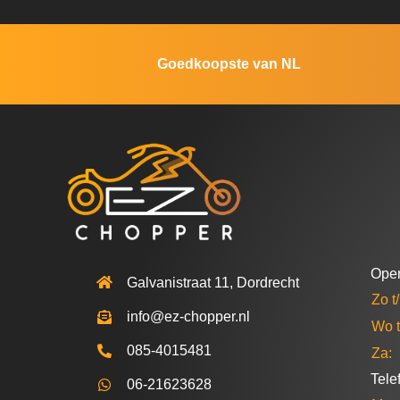
Goedkoopste van NL
Open
Galvanistraat 11, Dordrecht
Zo t
info@ez-chopper.nl
Wo t
085-4015481
Za:
Tele
06-21623628