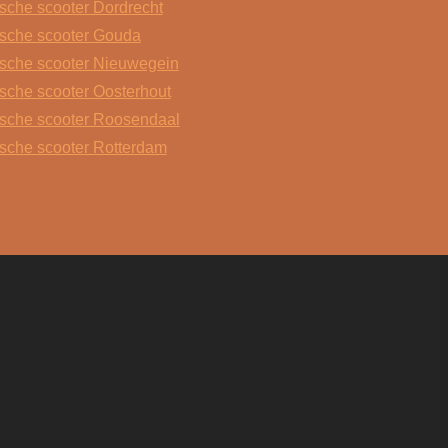
ische scooter Dordrecht
ische scooter Gouda
ische scooter Nieuwegein
ische scooter Oosterhout
ische scooter Roosendaal
ische scooter Rotterdam