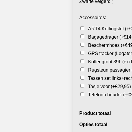
Zwarte velgen:
*
Accessoires:
ART4 Kettingslot
(+€
Bagagedrager
(+€14
Beschermhoes
(+€49
GPS tracker (Loqate
Koffer groot 39L (ex
Rugsteun passagier
Tassen set links+rec
Tasje voor
(+€29,95)
Telefoon houder
(+€
Product totaal
Opties totaal