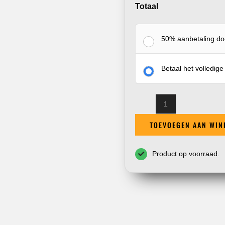
Totaal
50% aanbetaling d
Betaal het volledig
E-
TOEVOEGEN AAN WIN
Chopper
M2
-
Product op voorraad.
mat
zwart
aantal