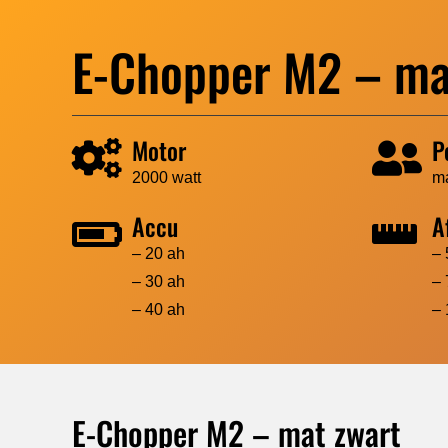
E-Chopper M2 – ma
Motor
P
2000 watt
ma
Accu
A
– 20 ah
– 
– 30 ah
– 
– 40 ah
– 
E-Chopper M2 – mat zwart