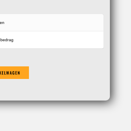
oen
e bedrag
KELWAGEN