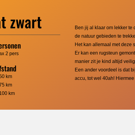
t zwart
Ben jij al klaar om lekker t
de natuur gebieden te trekke
ersonen
Het kan allemaal met deze 
Er kan een rugsteun gemonte
x 2 pers
manier zit je kind altijd veili
fstand
Een ander voordeel is dat b
50 km
accu, tot wel 40ah! Hiermee 
75 km
100 km