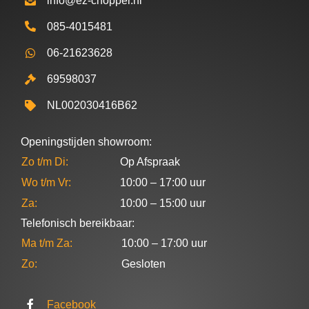
info@ez-chopper.nl
085-4015481
06-21623628
69598037
NL002030416B62
Openingstijden showroom:
Zo t/m Di:
Op Afspraak
Wo t/m Vr:
10:00 – 17:00 uur
Za:
10:00 – 15:00 uur
Telefonisch bereikbaar:
Ma t/m Za:
10:00 – 17:00 uur
Zo:
Gesloten
Facebook