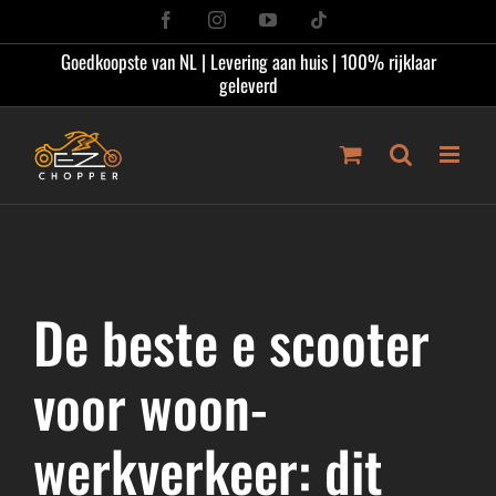
Ga
Facebook
Instagram
YouTube
Tiktok
naar
Goedkoopste van NL | Levering aan huis | 100% rijklaar
inhoud
geleverd
De beste e scooter
voor woon-
werkverkeer: dit