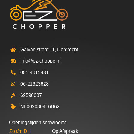
Galvanistraat 11, Dordrecht
info@ez-chopper.nl
085-4015481
06-21623628
69598037
NL002030416B62
Openingstijden showroom:
Zo t/m Di:
Op Afspraak