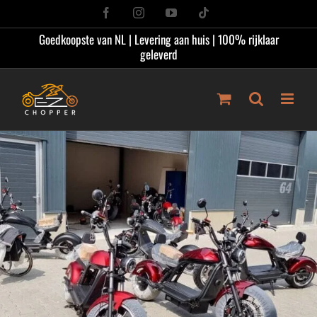
Ga
Facebook
Instagram
YouTube
Tiktok
naar
Goedkoopste van NL | Levering aan huis | 100% rijklaar
inhoud
geleverd