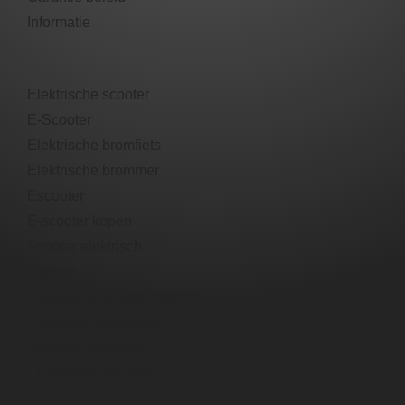
Informatie
Elektrische scooter
E-Scooter
Elektrische bromfiets
Elektrische brommer​
Escooter​
E-scooter​ kopen
Scooter elektrisch​
Fatbike
Elektrische scooter 45km/h
E-scooter verzekeren
Subsidie e scooter
Elektrische snorfiets