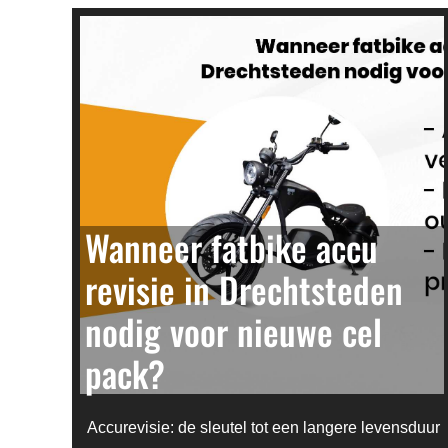
Wanneer fatbike accu
revisie in Drechtsteden
nodig voor nieuwe cel
pack?
Accurevisie: de sleutel tot een langere levensduur