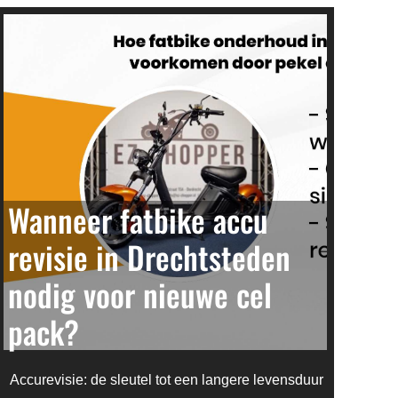
Wanneer fatbike accu
revisie in Drechtsteden
nodig voor nieuwe cel
pack?
Accurevisie: de sleutel tot een langere levensduur