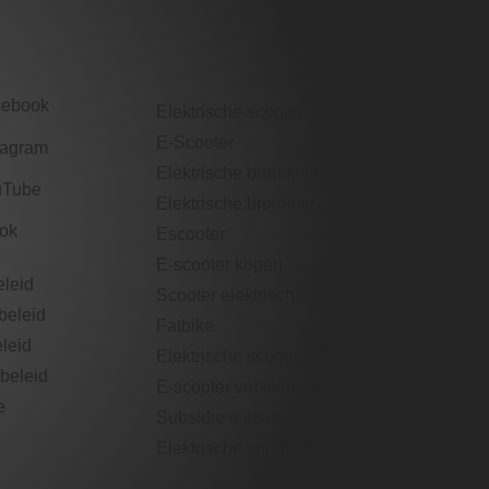
cebook
Elektrische scooter
E-Scooter
tagram
Elektrische bromfiets
uTube
Elektrische brommer​
tok
Escooter​
E-scooter​ kopen
eleid
Scooter elektrisch​
beleid
Fatbike
eleid
Elektrische scooter 45km/h
beleid​
E-scooter verzekeren
e
Subsidie e scooter
Elektrische snorfiets