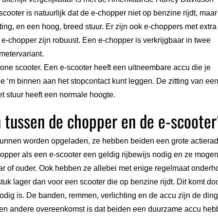
cooter is natuurlijk dat de e-chopper niet op benzine rijdt, maar
itting, en een hoog, breed stuur. Er zijn ook e-choppers met extra
e-chopper zijn robuust. Een e-chopper is verkrijgbaar in twee
metervariant.
ewone scooter. Een e-scooter heeft een uitneembare accu die je
 ‘m binnen aan het stopcontact kunt leggen. De zitting van een
t stuur heeft een normale hoogte.
 tussen de chopper en de e-scoote
kunnen worden opgeladen, ze hebben beiden een grote actierad
hopper als een e-scooter een geldig rijbewijs nodig en ze moge
ar of ouder. Ook hebben ze allebei met enige regelmaat onderh
tuk lager dan voor een scooter die op benzine rijdt. Dit komt do
dig is. De banden, remmen, verlichting en de accu zijn de din
en andere overeenkomst is dat beiden een duurzame accu heb