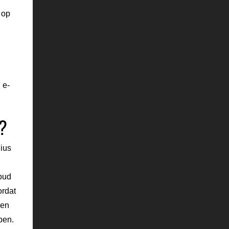
 op
 e-
r?
ius
n
oud
ordat
gen
ben.