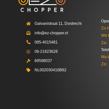
Open
Galvanistraat 11, Dordrecht
Zo t
info@ez-chopper.nl
Wo t
085-4015481
Za:
Tele
06-21623628
Ma t
69598037
Zo:
NL002030416B62