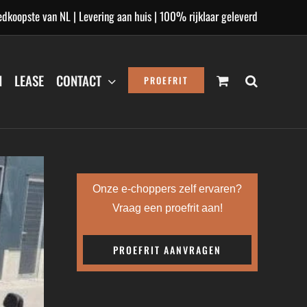
dkoopste van NL | Levering aan huis | 100% rijklaar geleverd
N
LEASE
CONTACT
PROEFRIT
Onze e-choppers zelf ervaren?
Vraag een proefrit aan!
PROEFRIT AANVRAGEN