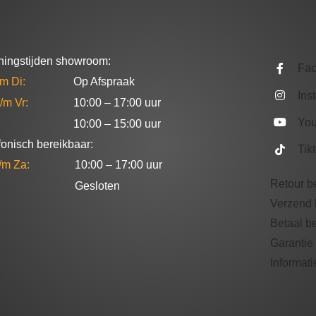
ingstijden showroom:
Fa
/m Di:
Op Afspraak
Ins
/m Vr:
10:00 – 17:00 uur
Yo
10:00 – 15:00 uur
fonisch bereikbaar:
Tik
/m Za:
10:00 – 17:00 uur
Retour b
Gesloten
Verzend 
Betaal b
Garantie 
Informati