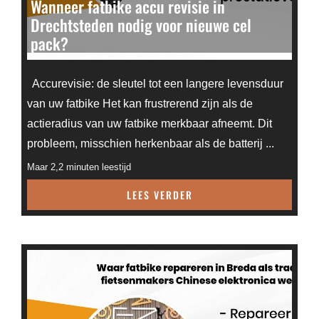
Wanneer fatbike accu revisie in
Drechtsteden nodig voor nieuwe cel
pack?
Accurevisie: de sleutel tot een langere levensduur
van uw fatbike Het kan frustrerend zijn als de
actieradius van uw fatbike merkbaar afneemt. Dit
probleem, misschien herkenbaar als de batterij ...
Maar 2,2 minuten leestijd
LEES VERDER