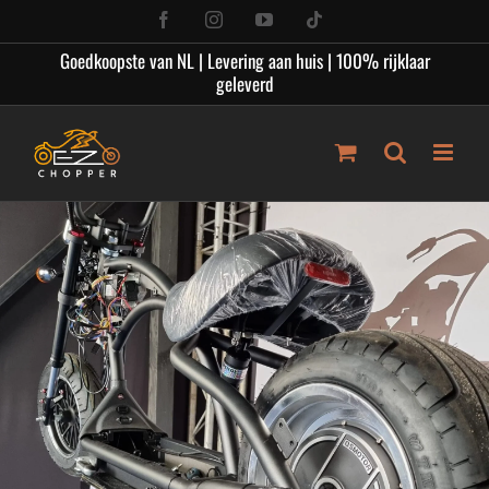
Ga
Facebook
Instagram
YouTube
Tiktok
naar
Goedkoopste van NL | Levering aan huis | 100% rijklaar
inhoud
geleverd