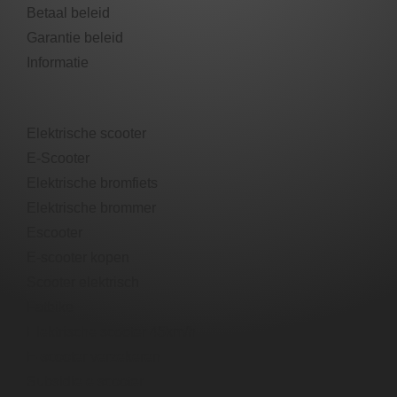
Betaal beleid
Garantie beleid​
Informatie
Elektrische scooter
E-Scooter
Elektrische bromfiets
Elektrische brommer​
Escooter​
E-scooter​ kopen
Scooter elektrisch​
Fatbike
Elektrische scooter 45km/h
E-scooter verzekeren
Subsidie e scooter