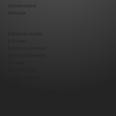
Garantie beleid​
Informatie
Elektrische scooter
E-Scooter
Elektrische bromfiets
Elektrische brommer​
Escooter​
E-scooter​ kopen
Scooter elektrisch​
Fatbike
Elektrische scooter 45km/h
E-scooter verzekeren
Subsidie e scooter
Elektrische snorfiets