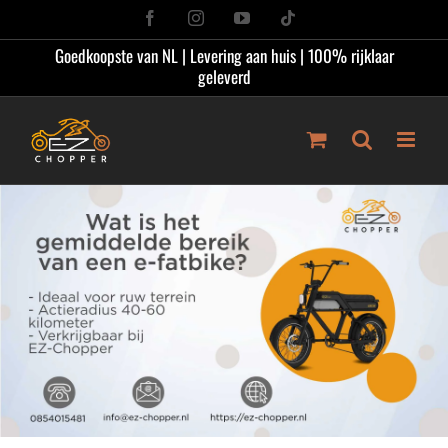
Ga
Facebook
Instagram
YouTube
Tiktok
naar
Goedkoopste van NL | Levering aan huis | 100% rijklaar
inhoud
geleverd