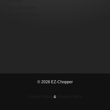
Escooter​
E-scooter​ kopen
Scooter elektrisch​
Fatbike
Elektrische scooter 45km/h
E-scooter verzekeren
Subsidie e scooter
Elektrische snorfiets
© 2026 EZ-Chopper
Cookie Policy
&
Privacy Policy