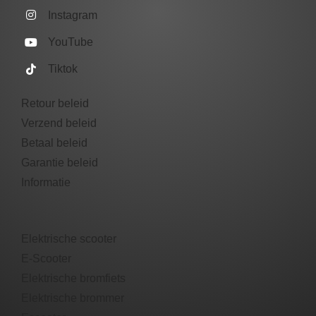
Instagram
YouTube
Tiktok
Retour beleid
Verzend beleid
Betaal beleid
Garantie beleid​
Informatie
Elektrische scooter
E-Scooter
Elektrische bromfiets
Elektrische brommer​