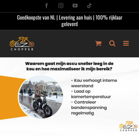
Ga
Facebook
Instagram
YouTube
Tiktok
naar
Goedkoopste van NL | Levering aan huis | 100% rijklaar
inhoud
geleverd