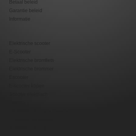
Betaal beleid
Garantie beleid​
Informatie
Elektrische scooter
E-Scooter
Elektrische bromfiets
Elektrische brommer​
Escooter​
E-scooter​ kopen
Scooter elektrisch​
Fatbike
Elektrische scooter 45km/h
E-scooter verzekeren
Subsidie e scooter