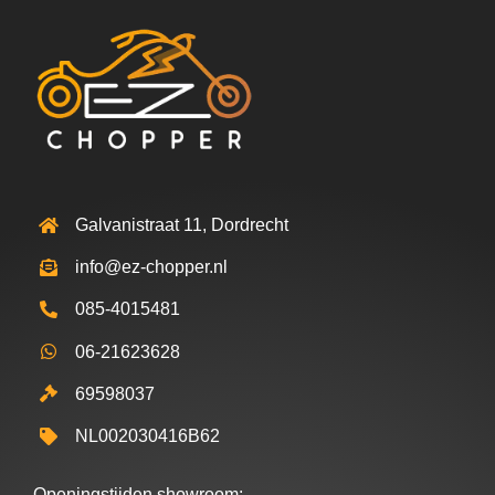
Galvanistraat 11, Dordrecht
info@ez-chopper.nl
085-4015481
06-21623628
69598037
NL002030416B62
Openingstijden showroom: