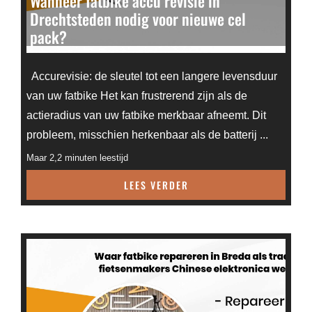
Wanneer fatbike accu revisie in
Drechtsteden nodig voor nieuwe cel
pack?
Accurevisie: de sleutel tot een langere levensduur
van uw fatbike Het kan frustrerend zijn als de
actieradius van uw fatbike merkbaar afneemt. Dit
probleem, misschien herkenbaar als de batterij ...
Maar 2,2 minuten leestijd
LEES VERDER