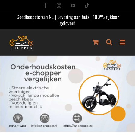
Ga
Facebook
Instagram
YouTube
Tiktok
naar
Goedkoopste van NL | Levering aan huis | 100% rijklaar
inhoud
geleverd