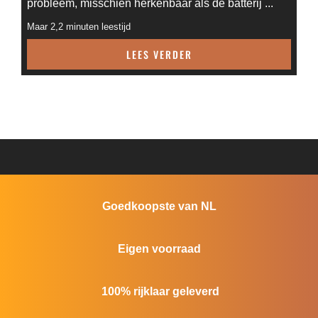
probleem, misschien herkenbaar als de batterij ...
Maar 2,2 minuten leestijd
LEES VERDER
Goedkoopste van NL
Eigen voorraad
100% rijklaar geleverd