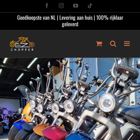
Ga
Facebook
Instagram
YouTube
Tiktok
naar
Goedkoopste van NL | Levering aan huis | 100% rijklaar
inhoud
geleverd