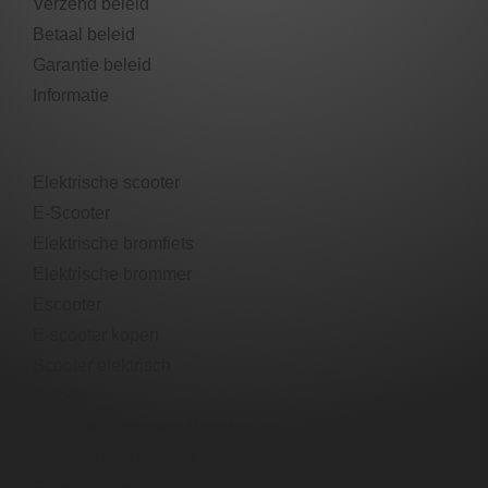
Verzend beleid
Betaal beleid
Garantie beleid​
Informatie
Elektrische scooter
E-Scooter
Elektrische bromfiets
Elektrische brommer​
Escooter​
E-scooter​ kopen
Scooter elektrisch​
Fatbike
Elektrische scooter 45km/h
E-scooter verzekeren
Subsidie e scooter